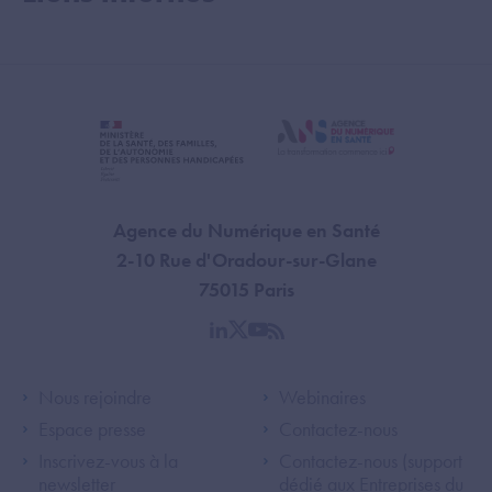
Agence du Numérique en Santé
2-10 Rue d'Oradour-sur-Glane
75015 Paris
linkedin
twitter
youtube
rss
Footer Left ANS
Footer Right A
Nous rejoindre
Webinaires
Espace presse
Contactez-nous
Inscrivez-vous à la
Contactez-nous (support
newsletter
dédié aux Entreprises du