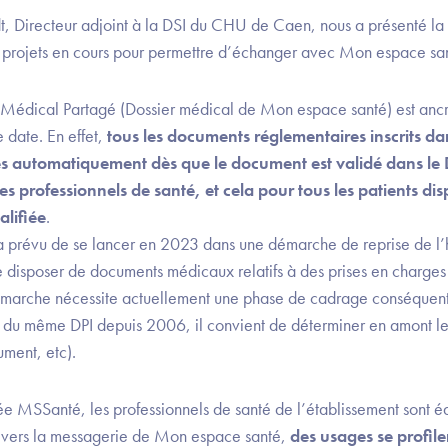
t, Directeur adjoint à la DSI du CHU de Caen, nous a présenté la
projets en cours pour permettre d’échanger avec Mon espace sa
r Médical Partagé (Dossier médical de Mon espace santé) est ancr
 date. En effet,
tous les documents réglementaires inscrits da
s automatiquement dès que le document est validé dans le D
 les professionnels de santé, et cela pour tous les patients di
lifiée
.
 a prévu de se lancer en 2023 dans une démarche de reprise de l’h
e disposer de documents médicaux relatifs à des prises en charges
émarche nécessite actuellement une phase de cadrage conséquente
t du même DPI depuis 2006, il convient de déterminer en amont le
ument, etc).
e MSSanté, les professionnels de santé de l’établissement sont 
 vers la messagerie de Mon espace santé,
des usages se profile