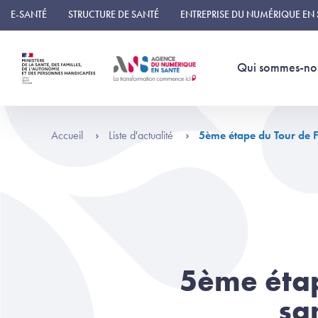
Panneau de gestion des cookies
E-SANTÉ
STRUCTURE DE SANTÉ
ENTREPRISE DU NUMÉRIQUE EN
Qui sommes-no
Accueil
Liste d'actualité
5ème étape du Tour de F
5ème étap
sa