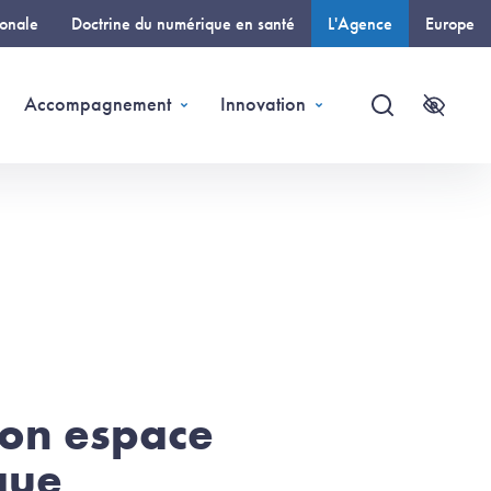
ionale
Doctrine du numérique en santé
L'Agence
Europe
(page courante)
Accompagnement
Innovation
Recherche
Accessi
Mon espace
que