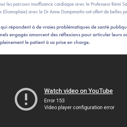
sur les parcours insuffisance cardiaque avec le Professeur Rémi Sab
e (Domoplaie) avec le Dr Anne Dompmartin ont offert de belles pe
 qui répondent à de vraies problématiques de santé publique 
nnels engagés amorcent des réflexions pour articuler leurs 
r pleinement le patient à sa prise en charge.