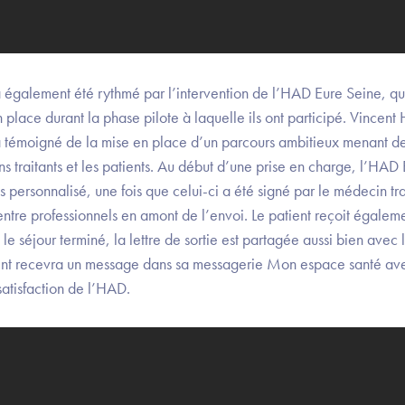
galement été rythmé par l’intervention de l’HAD Eure Seine, qui
place durant la phase pilote à laquelle ils ont participé. Vincent
a témoigné de la mise en place d’un parcours ambitieux menant des
ns traitants et les patients. Au début d’une prise en charge, l’HA
s personnalisé, une fois que celui-ci a été signé par le médecin tra
re professionnels en amont de l’envoi. Le patient reçoit égalemen
le séjour terminé, la lettre de sortie est partagée aussi bien avec 
ient recevra un message dans sa messagerie Mon espace santé ave
satisfaction de l’HAD.