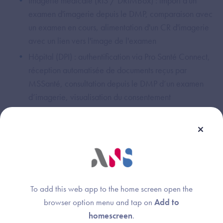
Imagerie médicale (RIS / DRIMBox) : import d'un
examen d'imagerie depuis le DMP, comparaison avec
un examen en cours, alimentation d'un CR d'imagerie
avec un lien vers l'image de l'examen
Hôpital (DPI) : authentification via Pro Santé Connect,
réception automatisée de documents reçus par
MSSanté, consultation depuis le DMP d’un examen
d’imagerie, visualisation du consentement
Hôpital (PFI) : démonstration des flux
d’interopérabilité.
Un succès collectif
Comme chaque année, cet exercice constitue un défi
To add this web app to the home screen open the
technique et organisationnel particulièrement exigeant. Il
browser option menu and tap on
Add to
repose sur la mobilisation conjointe des entreprises du
homescreen
.