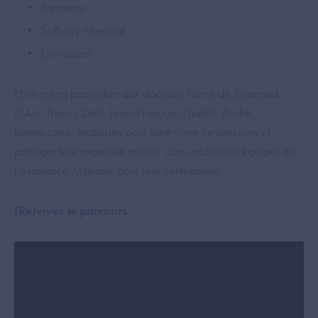
Equasens
Softway Medical
Enovacom
Et un merci particulier aux docteurs Pierre de Bremond
D'Ars, Thierry Dart, Jean-François Chateil, André
Iannaccone, mobilisés pour faire vivre ce parcours et
partager leur expertise métier, sans oublier les équipes de
l’Assurance Maladie pour leur contribution.
(Re)vivez le parcours