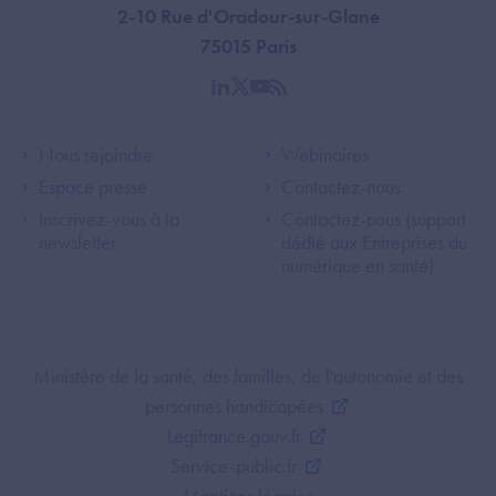
2-10 Rue d'Oradour-sur-Glane
75015 Paris
linkedin
twitter
youtube
rss
Footer Left ANS
Footer Right A
Nous rejoindre
Webinaires
Espace presse
Contactez-nous
Inscrivez-vous à la
Contactez-nous (support
newsletter
dédié aux Entreprises du
numérique en santé)
Footer Bottom ANS
Ministère de la santé, des familles, de l'autonomie et des
personnes handicapées
Legifrance.gouv.fr
Service-public.fr
Mentions légales