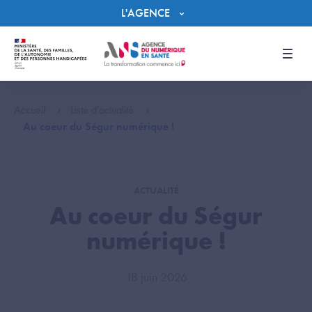
Panneau de gestion des cookies
L'AGENCE
Men
Accueil
Liste d'actualité
Au coeur du Ségur numérique !
ACTUALITÉ
Au coeur du Ségur
numérique !
18 juin 2026