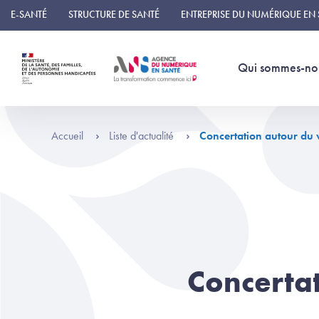
Panneau de gestion des cookies
E-SANTÉ
STRUCTURE DE SANTÉ
ENTREPRISE DU NUMÉRIQUE EN
Qui sommes-no
Accueil
Liste d'actualité
Concertation autour du 
Concertat