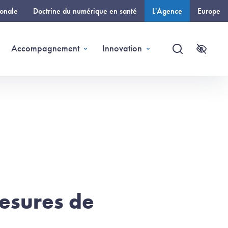
ionale
Doctrine du numérique en santé
L'Agence
Europe
(page courante)
Accompagnement
Innovation
Recherche
Accessi
Mesures de