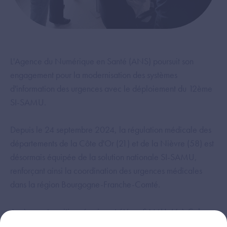
L'Agence du Numérique en Santé (ANS) poursuit son
engagement pour la modernisation des systèmes
d'information des urgences avec le déploiement du 12ème
SI-SAMU.
Depuis le 24 septembre 2024, la régulation médicale des
départements de la Côte d'Or (21) et de la Nièvre (58) est
désormais équipée de la solution nationale SI-SAMU,
renforçant ainsi la coordination des urgences médicales
dans la région Bourgogne-Franche-Comté.
Après une transition réussie cet été au SAMU 46 à Cahors,
le projet s’est concrétisé avec succès au SAMU 21 - CHU