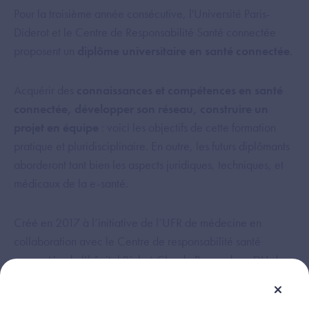
Pour la troisième année consécutive, l'Université Paris-
Diderot et le Centre de Responsabilité Santé connectée
proposent un
diplôme universitaire en santé connectée
.
Acquérir des
connaissances et compétences en santé
connectée, développer son réseau, construire un
projet en équipe
: voici les objectifs de cette formation
pratique et pluridisciplinaire. En outre, les futurs diplômants
aborderont tant bien les aspects juridiques, techniques, et
médicaux de la e-santé.
Créé en 2017 à l’initiative de l’UFR de médecine en
collaboration avec le Centre de responsabilité santé
connectée de l’hôpital Bichat-Claude Bernard, ce DU de
santé connectée favorise également les échanges
interprofessionnels. Aussi, cette rencontre sera l’occasion