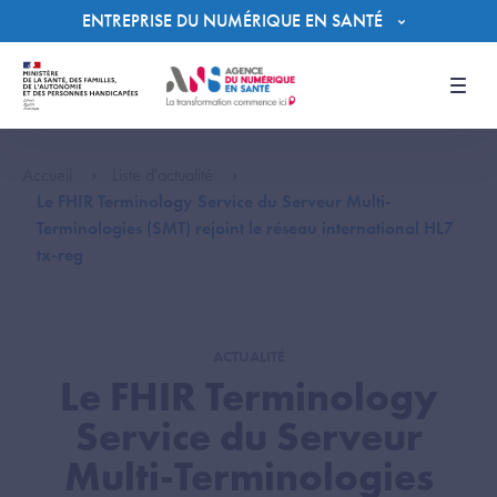
Panneau de gestion des cookies
ENTREPRISE DU NUMÉRIQUE EN SANTÉ
Men
Accueil
Liste d'actualité
Le FHIR Terminology Service du Serveur Multi-
Terminologies (SMT) rejoint le réseau international HL7
tx-reg
ACTUALITÉ
Le FHIR Terminology
Service du Serveur
Multi-Terminologies