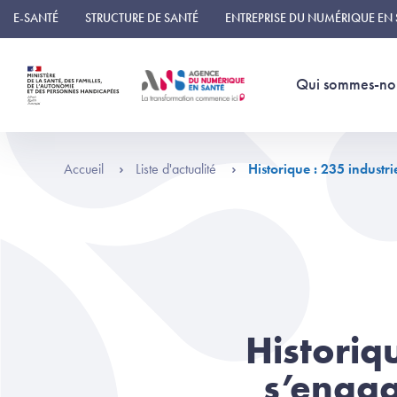
Panneau de gestion des cookies
E-SANTÉ
STRUCTURE DE SANTÉ
ENTREPRISE DU NUMÉRIQUE EN
Qui sommes-no
Accueil
Liste d'actualité
Historique : 235 industri
Historiqu
s’engag