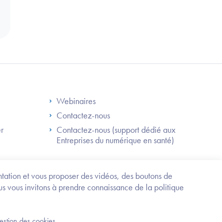
S
Footer Right ANS
Webinaires
Contactez-nous
er
Contactez-nous (support dédié aux
Entreprises du numérique en santé)
Besoin
d'être
guidé
entation et vous proposer des vidéos, des boutons de
?
us vous invitons à prendre connaissance de la politique
Trouvez
l'information
ou
Service-public.fr
Mentions légales
la
gestion des cookies