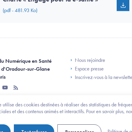
(pdf - 481.93 Ko)
Footer Left AN
Nous rejoindre
du Numérique en Santé
Espace presse
 d'Oradour-sur-Glane
ris
Inscrivez-vous à la newslett
tter
youtube
rss
 utilise des cookies destinées à réaliser des statistiques de fréqu
les et des contenus animés et interactifs. Pour en savoir plus, no
onomie et des personnes handicapées
Legifrance.gouv.fr
Politique de 
er
Tout refuser
Personnaliser