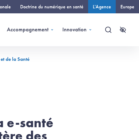
ionale
Doctrine du numérique en santé
L'Agence
Europe
(page courante)
Accompagnement
Innovation
Recherche
Accessi
 et de la Santé
la e-santé
tère des