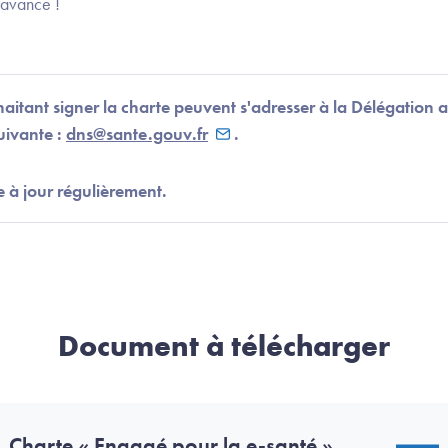
 avance !
uhaitant signer la charte peuvent s'adresser à la Délégation
uivante :
dns@sante.gouv.fr
.
e à jour régulièrement.
Document à télécharger
Charte « Engagé pour la e-santé »