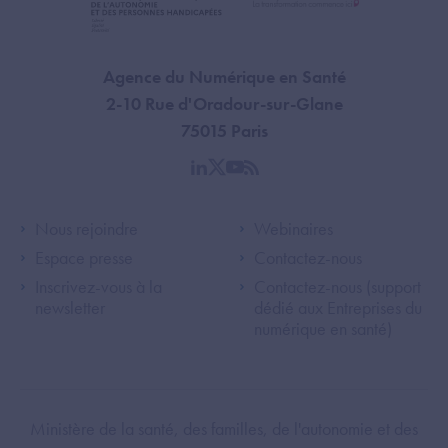
Agence du Numérique en Santé
2-10 Rue d'Oradour-sur-Glane
75015 Paris
linkedin
twitter
youtube
rss
Footer Left ANS
Footer Right A
Nous rejoindre
Webinaires
Espace presse
Contactez-nous
Inscrivez-vous à la
Contactez-nous (support
newsletter
dédié aux Entreprises du
numérique en santé)
Footer Bottom ANS
Ministère de la santé, des familles, de l'autonomie et des