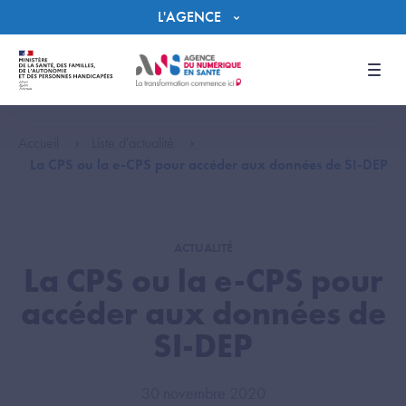
Panneau de gestion des cookies
L'AGENCE
Men
Accueil
Liste d'actualité
La CPS ou la e-CPS pour accéder aux données de SI-DEP
ACTUALITÉ
La CPS ou la e-CPS pour
accéder aux données de
SI-DEP
30 novembre 2020