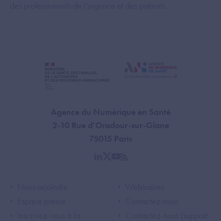
des professionnels de l'urgence et des patients.
Agence du Numérique en Santé
2-10 Rue d'Oradour-sur-Glane
75015 Paris
linkedin
twitter
youtube
rss
Footer Left ANS
Footer Right A
Nous rejoindre
Webinaires
Espace presse
Contactez-nous
Inscrivez-vous à la
Contactez-nous (support