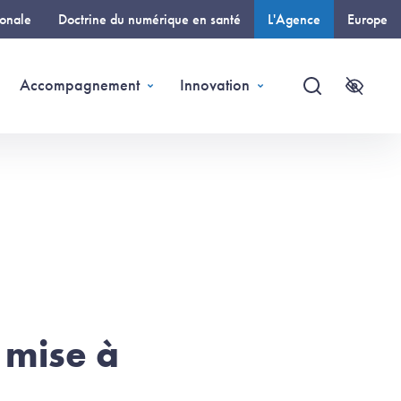
ionale
Doctrine du numérique en santé
L'Agence
Europe
(page courante)
Accompagnement
Innovation
Recherche
Accessi
 mise à