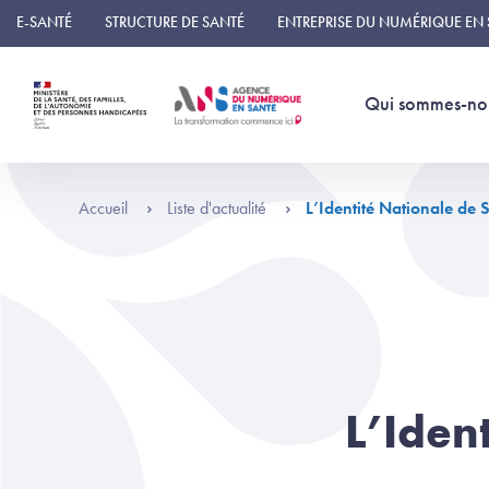
Panneau de gestion des cookies
E-SANTÉ
STRUCTURE DE SANTÉ
ENTREPRISE DU NUMÉRIQUE EN
Qui sommes-no
Accueil
Liste d'actualité
L’Identité Nationale de 
L’Iden