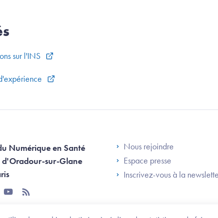
és
ons sur l'INS
 d'expérience
Footer Left AN
Nous rejoindre
du Numérique en Santé
Espace presse
 d'Oradour-sur-Glane
ris
Inscrivez-vous à la newslett
tter
youtube
rss