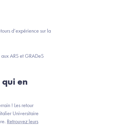
ours d’expérience sur la
ent aux ARS et GRADeS
s qui en
rrain ! Les retour
alier Universitaire
ure.
Retrouvez leurs