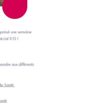
ganisé une semaine
pécial INS !
pondre aux différents
 de Santé
anté