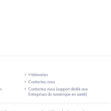
S
Footer Right ANS
Webinaires
Contactez-nous
er
Contactez-nous (support dédié aux
Entreprises du numérique en santé)
Besoin
d'être
guidé