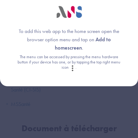
partager avec l’écosystème du numérique en santé.
Projectathon usages : fiche pédagogique
Vous souhaitez suivre ce Projectathon Usages ? Un live
To add this web app to the home screen open the
tweet sera diffusé durant les deux jours sur
Twitter
!
browser option menu and tap on
Add to
homescreen
.
The menu can be accessed by pressing the menu hardware
button if your device has one, or by tapping the top right menu
Liens internes
icon
.
Cadre d'Intéropérabilité des Systèmes d'Information de
Santé (CI-SIS)
MSSanté
Document à télécharger