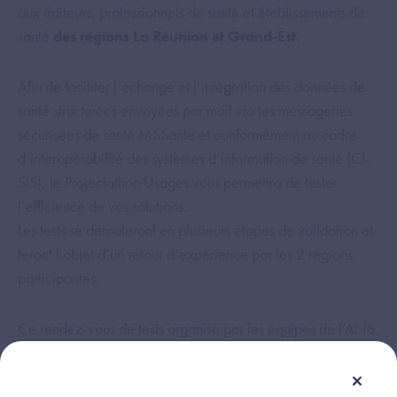
aux éditeurs, professionnels de santé et établissements de
santé
des régions La Réunion et Grand-Est.
Afin de faciliter l’échange et l’intégration des données de
santé structurées envoyées par mail via les messageries
sécurisées de santé MSSanté et conformément au cadre
d’interopérabilité des systèmes d’information de santé (CI-
SIS), le Projectathon Usages vous permettra de tester
l’efficience de vos solutions.
Les tests se dérouleront en plusieurs étapes de validation et
feront l’objet d’un retour d’expérience par les 2 régions
participantes.
Ce rendez-vous de tests organisé par les équipes de l’ANS,
construit en collaboration avec La Réunion et le Grand-
Est, est un premier évènement que nous sommes heureux de