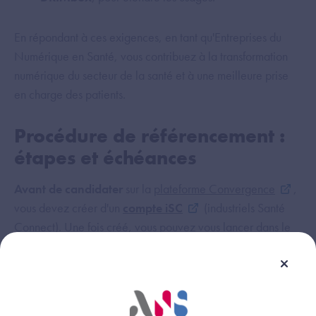
En répondant à ces exigences, en tant qu'Entreprises du
Numérique en Santé, vous contribuez à la transformation
numérique du secteur de la santé et à une meilleure prise
en charge des patients.
Procédure de référencement :
étapes et échéances
Avant de candidater
sur la
plateforme Convergence
,
vous devez créer d'un
compte iSC
(industriels Santé
Connect). Une fois créé, vous pouvez vous lancer dans le
processus de référencement Ségur qui se déroule en
3
étapes clés
:
Dépôt du dossier administratif
(jusqu'au