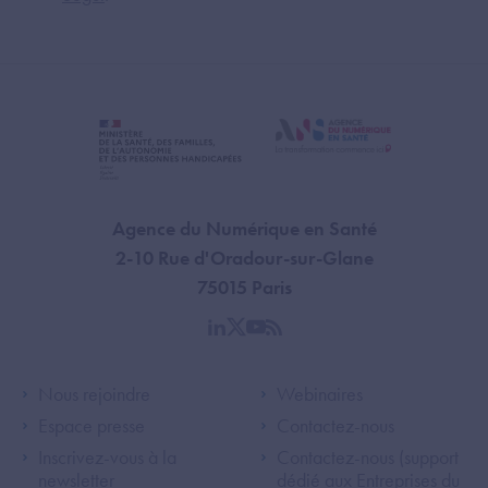
Agence du Numérique en Santé
2-10 Rue d'Oradour-sur-Glane
75015 Paris
linkedin
twitter
youtube
rss
Footer Left ANS
Footer Right A
Nous rejoindre
Webinaires
Espace presse
Contactez-nous
Inscrivez-vous à la
Contactez-nous (support
newsletter
dédié aux Entreprises du