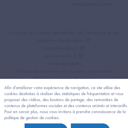
numérique en santé)
Footer Bottom ANS
Ministère de la santé, des familles, de l'autonomie et des
personnes handicapées
Legifrance.gouv.fr
Service-public.fr
Mentions légales
Politique de protection des données personnelles
Politique de gestion de cookies
Gestion des cookies
Afin d’améliorer votre expérience de navigation, ce site utilise des
cookies destinées à réaliser des statistiques de fréquentation et vous
Plan du site
proposer des vidéos, des boutons de partage, des remontées de
Accessibilité : partiellement conforme
contenus de plateformes sociales et des contenus animés et interactifs.
Pour en savoir plus, nous vous invitons à prendre connaissance de la
Besoi
politique de gestion de cookies.
d'être
guidé