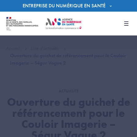
Panneau de gestion des cookies
ENTREPRISE DU NUMÉRIQUE EN SANTÉ
Men
Accueil
Liste d'actualité
Ouverture du guichet de référencement pour le Couloir
Imagerie – Ségur Vague 2
ACTUALITÉ
Ouverture du guichet de
référencement pour le
Couloir Imagerie –
Ségur Vague 2