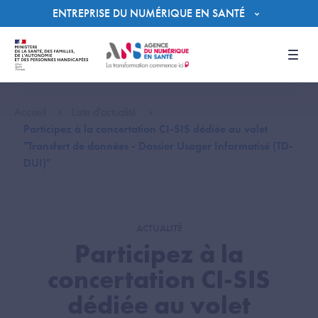
Panneau de gestion des cookies
ENTREPRISE DU NUMÉRIQUE EN SANTÉ
Men
Accueil
Liste d'actualité
Participez à la concertation CI-SIS dédiée au volet
"Transfert de données - Dossier Usager Informatisé (TD-
DUI)"
ACTUALITÉ
Participez à la
concertation CI-SIS
dédiée au volet