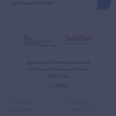
Informatisé (TD-DUI)"
Agence du Numérique en Santé
2-10 Rue d'Oradour-sur-Glane
75015 Paris
linkedin
twitter
youtube
rss
Footer Left ANS
Footer Right A
Nous rejoindre
Webinaires
Espace presse
Contactez-nous