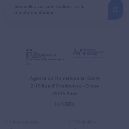
Soumettez vos contributions sur la
plateforme dédiée
Agence du Numérique en Santé
2-10 Rue d'Oradour-sur-Glane
75015 Paris
linkedin
twitter
youtube
rss
Footer Left ANS
Footer Right A
Nous rejoindre
Webinaires