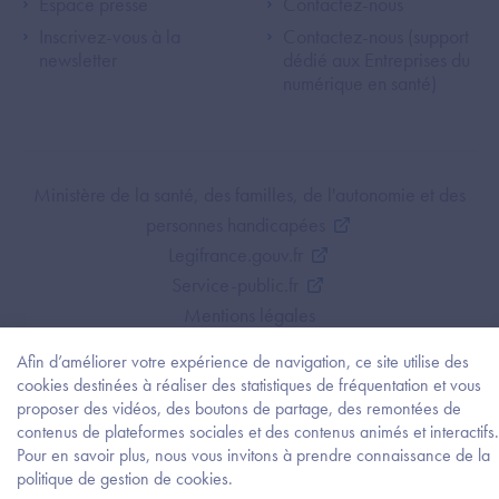
Espace presse
Contactez-nous
Inscrivez-vous à la
Contactez-nous (support
newsletter
dédié aux Entreprises du
numérique en santé)
Footer Bottom ANS
Ministère de la santé, des familles, de l'autonomie et des
personnes handicapées
Legifrance.gouv.fr
Service-public.fr
Mentions légales
Politique de protection des données personnelles
Afin d’améliorer votre expérience de navigation, ce site utilise des
Politique de gestion de cookies
cookies destinées à réaliser des statistiques de fréquentation et vous
Gestion des cookies
proposer des vidéos, des boutons de partage, des remontées de
contenus de plateformes sociales et des contenus animés et interactifs.
Plan du site
Pour en savoir plus, nous vous invitons à prendre connaissance de la
Accessibilité : partiellement conforme
Besoi
politique de gestion de cookies.
d'être