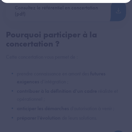
Consultez le référentiel en concertation
(pdf)
Pourquoi participer à la
concertation ?
Cette concertation vous permet de :
prendre connaissance en amont des
futures
exigences
d’intégration ;
contribuer à la définition d’un cadre
réaliste et
opérationnel ;
anticiper les démarches
d’autorisation à venir ;
préparer l’évolution
de leurs solutions.