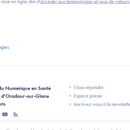
mise en ligne afin d'
accéder aux terminologies et jeux de valeurs
ogies
Footer Left AN
Nous rejoindre
du Numérique en Santé
Espace presse
 d'Oradour-sur-Glane
ris
Inscrivez-vous à la newslett
tter
youtube
rss