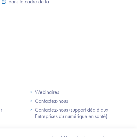
dans le cadre de la
S
Footer Right ANS
Webinaires
Contactez-nous
er
Contactez-nous (support dédié aux
Entreprises du numérique en santé)
Besoin
d'être
guidé