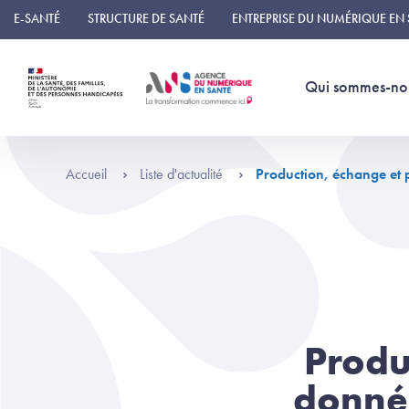
Panneau de gestion des cookies
E-SANTÉ
STRUCTURE DE SANTÉ
ENTREPRISE DU NUMÉRIQUE EN
Qui sommes-no
Accueil
Liste d'actualité
Production, échange et
Produ
donné