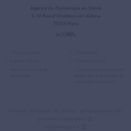
Agence du Numérique en Santé
2-10 Rue d'Oradour-sur-Glane
75015 Paris
linkedin
twitter
youtube
rss
Footer Left ANS
Footer Right A
Nous rejoindre
Webinaires
Espace presse
Contactez-nous
Inscrivez-vous à la
Contactez-nous (support
newsletter
dédié aux Entreprises du
numérique en santé)
Footer Bottom ANS
Ministère de la santé, des familles, de l'autonomie et des
personnes handicapées
Legifrance.gouv.fr