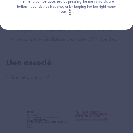
The menu can be accessed by pressing the menu hardware
demander le renvoi de
codes oubliés
des cartes CPE
button if your device has one, or by tapping the top right menu
libérales ;
icon
.
déclarer la
perte
, le
vol
ou
le
dysfonctionnement
des cartes CPE libérales ;
demander la
résiliation
des cartes CPE libérales.
Lien associé
Site intégrateur