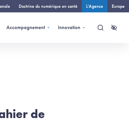
ionale
Doctrine du numérique en santé
L'Agence
Europe
(page courante)
Accompagnement
Innovation
Recherche
Accessi
ahier de