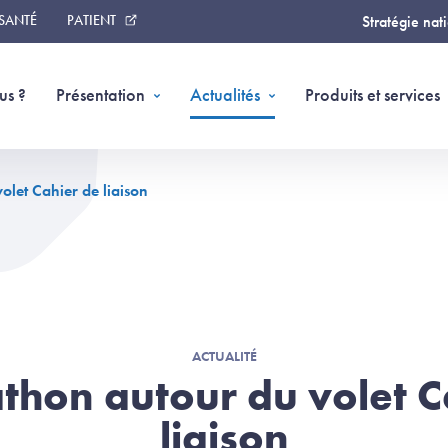
 SANTÉ
PATIENT
Stratégie nat
us ?
Présentation
Actualités
Produits et services
olet Cahier de liaison
ACTUALITÉ
athon autour du volet C
liaison