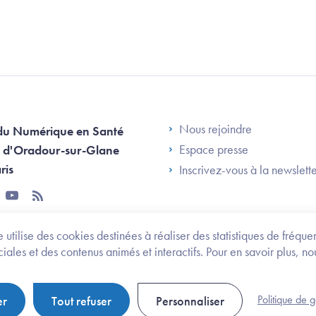
Footer Left AN
Nous rejoindre
du Numérique en Santé
Espace presse
 d'Oradour-sur-Glane
ris
Inscrivez-vous à la newslett
tter
youtube
rss
 utilise des cookies destinées à réaliser des statistiques de fréqu
les et des contenus animés et interactifs. Pour en savoir plus, no
onomie et des personnes handicapées
Legifrance.gouv.fr
Politique de 
er
Tout refuser
Personnaliser
Politique de gestion de cookies
Gestion des cookies
Pl