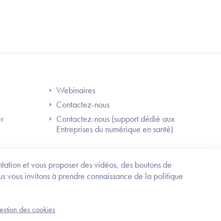
S
Footer Right ANS
Webinaires
Contactez-nous
er
Contactez-nous (support dédié aux
Entreprises du numérique en santé)
Besoin
d'être
guidé
entation et vous proposer des vidéos, des boutons de
?
us vous invitons à prendre connaissance de la politique
Trouvez
l'information
ou
Service-public.fr
Mentions légales
la
gestion des cookies
démarche
an du site
Accessibilité : partiellement conforme