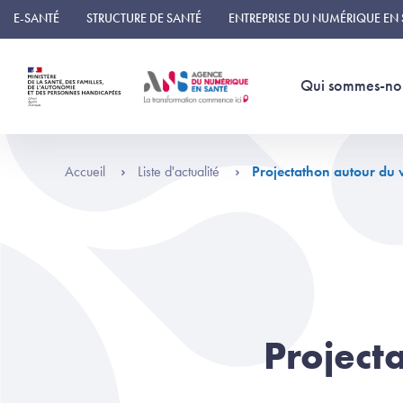
Panneau de gestion des cookies
E-SANTÉ
STRUCTURE DE SANTÉ
ENTREPRISE DU NUMÉRIQUE EN
Qui sommes-no
Accueil
Liste d'actualité
Projectathon autour du v
Project