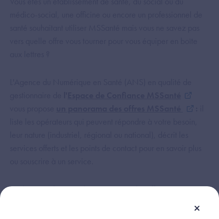
Vous êtes un établissement de santé, du social ou du
médico-social, une officine ou encore un professionnel de
santé souhaitant utiliser MSSanté mais vous ne savez pas
vers quelle offre vous tourner pour vous équiper en boîte
aux lettres ?
L'Agence du Numérique en Santé (ANS) en qualité de
gestionnaire de
l'
Espace de Confiance MSSanté
vous propose
un panorama des offres MSSanté
:
il
liste les opérateurs qui peuvent répondre à votre besoin,
leur nature (industriel, régional ou national), décrit les
services offerts et les points de contact pour en savoir plus
ou souscrire à un service.
Sur la page d’entrée du « panorama des offres », vous
pourrez filtrer les offres en sélectionnant votre secteur
d'activité, votre région et le type de boites aux lettres que