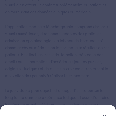
visuelle en offrant un confort supplémentaire au patient et
en fournissant des données cliniques au médecin.
L'application médicale téléchargeable comprend des tests
visuels numériques, directement adaptés des pratiques
admises en ophtalmologie. Un tableau de bord sécurisé
donne accès au médecin en temps réel aux résultats de ses
patients. En effectuant ses tests, le patient débloque des
crédits qui lui permettent d'accéder au jeu. Les puzzles,
originaux, ludiques et de difficulté croissante, renforcent la
motivation des patients à réaliser leurs examens.
Le jeu vidéo a pour objectif d’engager l’utilisateur sur le
long terme dans une expérience ludique et aussi d’entraîner
la mémoire visuelle. OdySight crée un lien pratique et
ludique entre le patient et l’ophtalmologiste. L’application