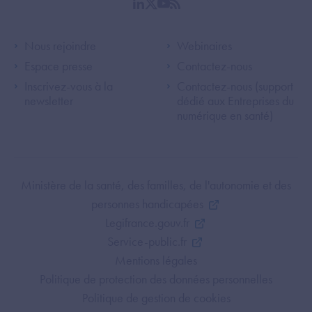
linkedin
twitter
youtube
rss
Footer Left ANS
Footer Right A
Nous rejoindre
Webinaires
Espace presse
Contactez-nous
Inscrivez-vous à la
Contactez-nous (support
newsletter
dédié aux Entreprises du
numérique en santé)
Footer Bottom ANS
Ministère de la santé, des familles, de l'autonomie et des
personnes handicapées
Legifrance.gouv.fr
Service-public.fr
Mentions légales
Politique de protection des données personnelles
Politique de gestion de cookies