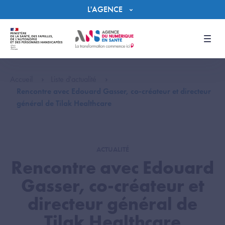
Panneau de gestion des cookies
L'AGENCE
Men
Accueil
Liste d'actualité
Rencontre avec Edouard Gasser, co-créateur et directeur
général de Tilak Healthcare
ACTUALITÉ
Rencontre avec Edouard
Gasser, co-créateur et
directeur général de
Tilak Healthcare