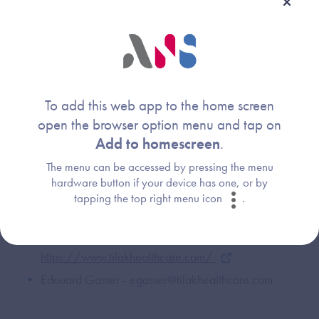
est prescrite par le médecin.
Quel avenir pour OdySight ?
Édouard Gasser a pour ambition qu’OdySight devienne la
première solution de télésurveillance en ophtalmologie en
To add this web app to the home screen
France. Il souhaite obtenir un remboursement d’ici 2023.
open the browser option menu and tap on
Aujourd’hui, plus de 300 ophtalmologistes ont prescrit
Add to homescreen
.
OdySight à plus de 2 500 patients en France.
The menu can be accessed by pressing the menu
hardware button if your device has one, or by
Pour en savoir plus :
tapping the top right menu icon
.
www.OdySight.app
-
https://www.tilakhealthcare.com/
Edouard Gasser - egasser@tilakhealthcare.com