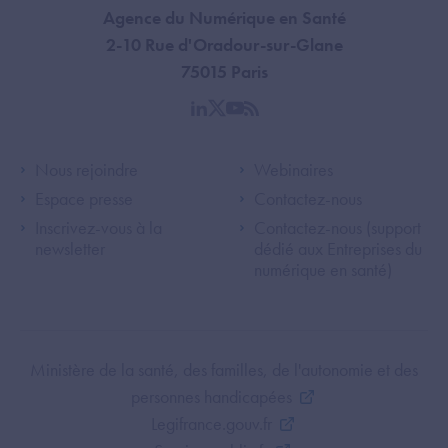
Agence du Numérique en Santé
2-10 Rue d'Oradour-sur-Glane
75015 Paris
linkedin
twitter
youtube
rss
Footer Left ANS
Footer Right A
Nous rejoindre
Webinaires
Espace presse
Contactez-nous
Inscrivez-vous à la
Contactez-nous (support
newsletter
dédié aux Entreprises du
numérique en santé)
Footer Bottom ANS
Ministère de la santé, des familles, de l'autonomie et des
personnes handicapées
Legifrance.gouv.fr