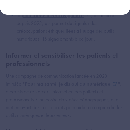
analyser les situations complexes ;
la
plateforme d'éthicovigilance
, disponible
depuis 2023, qui permet de signaler des
préoccupations éthiques liées à l’usage des outils
numériques (15 signalements à ce jour).
Informer et sensibiliser les patients et
professionnels
Une campagne de communication lancée en 2023,
intitulée
"
Pour ma santé, je dis oui au numérique
"
,
a permis de renforcer l'information des patients et
professionnels. Composée de vidéos pédagogiques, elle
met en avant des cas concrets pour aider à comprendre les
outils numériques et leurs enjeux.