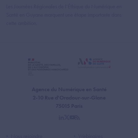
Les Journées Régionales de l’Éthique du Numérique en
Santé en Guyane marquent une étape importante dans
cette ambition.
Agence du Numérique en Santé
2-10 Rue d'Oradour-sur-Glane
75015 Paris
linkedin
twitter
youtube
rss
Footer Left ANS
Footer Right A
Nous rejoindre
Webinaires