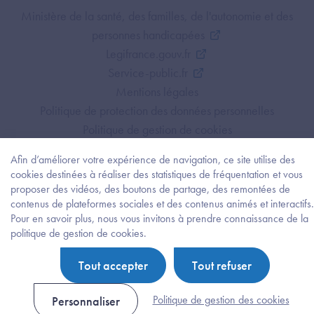
Footer Bottom ANS
Ministère de la santé, des familles, de l'autonomie et des
personnes handicapées
Legifrance.gouv.fr
Service-public.fr
Mentions légales
Politique de protection des données personnelles
Politique de gestion de cookies
Gestion des cookies
Afin d’améliorer votre expérience de navigation, ce site utilise des
Plan du site
cookies destinées à réaliser des statistiques de fréquentation et vous
Accessibilité : partiellement conforme
proposer des vidéos, des boutons de partage, des remontées de
contenus de plateformes sociales et des contenus animés et interactifs.
Pour en savoir plus, nous vous invitons à prendre connaissance de la
Besoi
politique de gestion de cookies.
d'être
guidé
Tout accepter
Tout refuser
?
Trouv
l'info
Politique de gestion des cookies
Personnaliser
ou