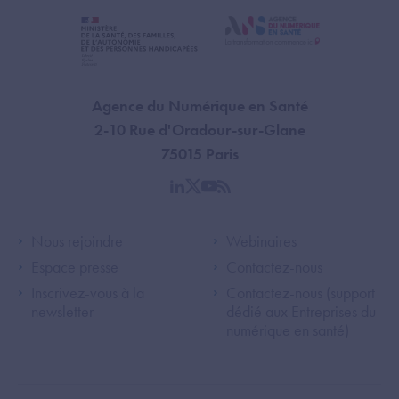
Agence du Numérique en Santé
2-10 Rue d'Oradour-sur-Glane
75015 Paris
linkedin
twitter
youtube
rss
Footer Left ANS
Footer Right A
Nous rejoindre
Webinaires
Espace presse
Contactez-nous
Inscrivez-vous à la
Contactez-nous (support
newsletter
dédié aux Entreprises du
numérique en santé)