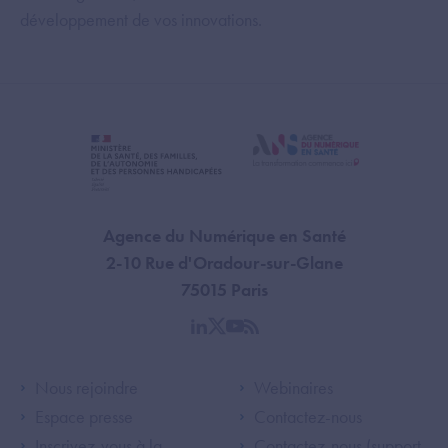
développement de vos innovations.
Agence du Numérique en Santé
2-10 Rue d'Oradour-sur-Glane
75015 Paris
linkedin
twitter
youtube
rss
Footer Left ANS
Footer Right A
Nous rejoindre
Webinaires
Espace presse
Contactez-nous
Inscrivez-vous à la
Contactez-nous (support