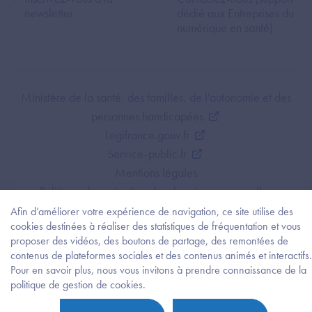
newsletter
dédié aux Entreprises du
numérique en santé)
Footer Bottom ANS
Ministère de la santé, des familles, de l'autonomie et des
personnes handicapées
Legifrance.gouv.fr
Service-public.fr
Mentions légales
Politique de protection des données personnelles
Politique de gestion de cookies
Afin d’améliorer votre expérience de navigation, ce site utilise des
cookies destinées à réaliser des statistiques de fréquentation et vous
Gestion des cookies
proposer des vidéos, des boutons de partage, des remontées de
Plan du site
contenus de plateformes sociales et des contenus animés et interactifs.
Accessibilité : partiellement conforme
Pour en savoir plus, nous vous invitons à prendre connaissance de la
Besoi
politique de gestion de cookies.
d'être
guidé