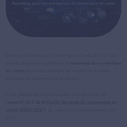
En tant qu'Entreprise du Numérique en Santé (ENS), vous
pouvez désormais compter sur la
roadmap du numérique
en santé
pour mieux anticiper les évolutions du cadre
technique et réglementaire du secteur.
Cette plateforme vise à répondre à l'un des axes de
l'
objectif 16-2 de la
Feuille de route du numérique en
santé (2023-2027)
, axé sur l'accompagnement des
ENS.