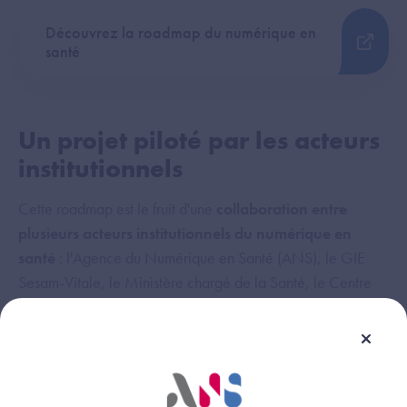
Découvrez la roadmap du numérique en
santé
Un projet piloté par les acteurs
institutionnels
Cette roadmap est le fruit d'une
collaboration entre
plusieurs acteurs institutionnels du numérique en
santé
: l'Agence du Numérique en Santé (ANS), le GIE
Sesam-Vitale, le Ministère chargé de la Santé, le Centre
National de Dépôt et d'Agrément (CNDA) et la Caisse
nationale de l'Assurance Maladie (CNAM).
Les acteurs institutionnels ont travaillé sur une
roadmap