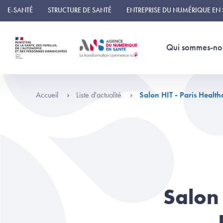
Panneau de gestion des cookies
E-SANTÉ
STRUCTURE DE SANTÉ
ENTREPRISE DU NUMÉRIQUE EN
Qui sommes-no
Accueil
Liste d'actualité
Salon HIT - Paris Healt
Salon 