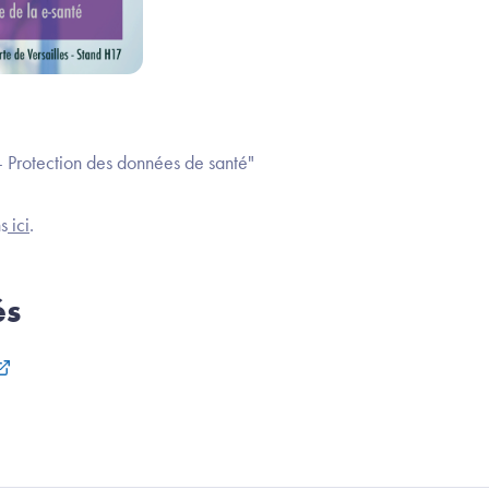
 Protection des données de santé"
ns
ici
.
és