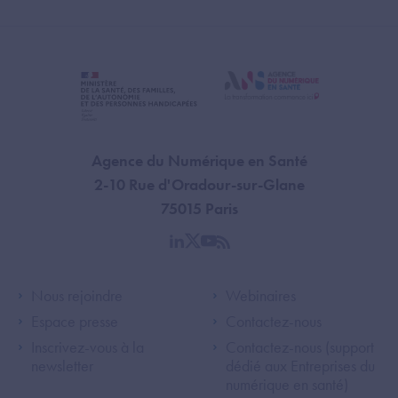
Agence du Numérique en Santé
2-10 Rue d'Oradour-sur-Glane
75015 Paris
linkedin
twitter
youtube
rss
Footer Left ANS
Footer Right A
Nous rejoindre
Webinaires
Espace presse
Contactez-nous
Inscrivez-vous à la
Contactez-nous (support
newsletter
dédié aux Entreprises du
numérique en santé)