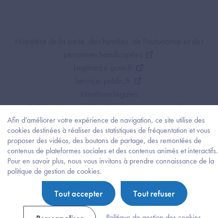
Footer Bottom ANS
Ministère de la santé, des familles, de l'autonomie et des
personnes handicapées
Legifrance.gouv.fr
Service-public.fr
Mentions légales
Politique de protection des données personnelles
Politique de gestion de cookies
Afin d’améliorer votre expérience de navigation, ce site utilise des
cookies destinées à réaliser des statistiques de fréquentation et vous
Gestion des cookies
proposer des vidéos, des boutons de partage, des remontées de
Plan du site
contenus de plateformes sociales et des contenus animés et interactifs.
Accessibilité : partiellement conforme
Pour en savoir plus, nous vous invitons à prendre connaissance de la
Besoi
politique de gestion de cookies.
d'être
guidé
Tout accepter
Tout refuser
?
Trouv
l'info
Politique de gestion des cookies