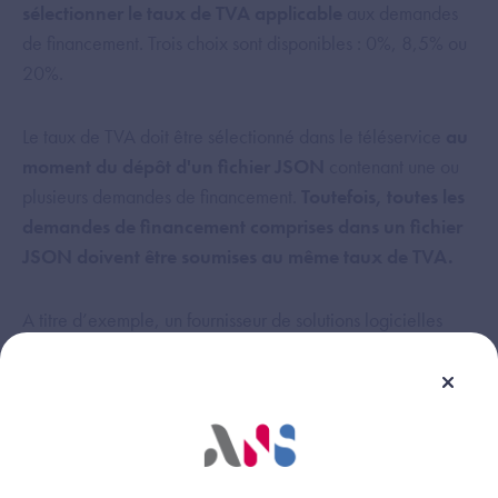
sélectionner le taux de TVA applicable
aux demandes
de financement. Trois choix sont disponibles : 0%, 8,5% ou
20%.
Le taux de TVA doit être sélectionné dans le téléservice
au
moment du dépôt d'un fichier JSON
contenant une ou
plusieurs demandes de financement.
Toutefois, toutes les
demandes de financement comprises dans un fichier
JSON doivent être soumises au même taux de TVA.
A titre d’exemple, un fournisseur de solutions logicielles
souhaitant déposer trois demandes de financement avec
une TVA de 8,5% et deux demandes de financement avec
une TVA de 20% devra ainsi constituer deux fichiers JSON
distincts.