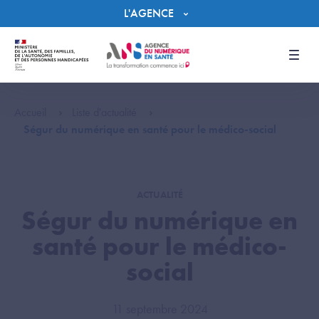
Panneau de gestion des cookies
L'AGENCE
Men
Accueil
Liste d'actualité
Ségur du numérique en santé pour le médico-social
ACTUALITÉ
Ségur du numérique en
santé pour le médico-
social
11 septembre 2024