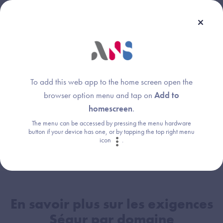
Ensemble, accélérons la transformation numérique des
ESSMS !
To add this web app to the home screen open the
Consultez la page dédiée à votre secteur
browser option menu and tap on
Add to
homescreen
.
Accédez aux démarches détaillées pour
The menu can be accessed by pressing the menu hardware
button if your device has one, or by tapping the top right menu
les industriels
icon
.
En savoir plus sur les exigences
Ségur par domaine