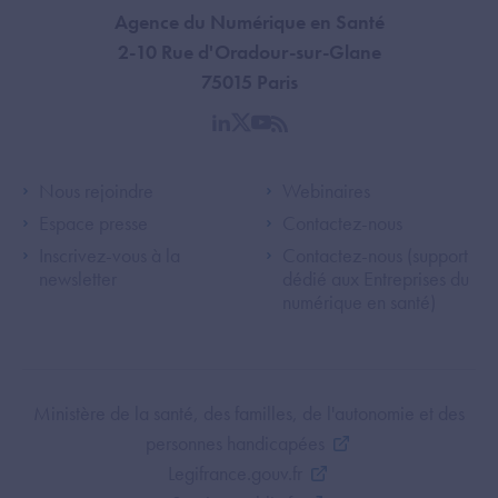
Agence du Numérique en Santé
2-10 Rue d'Oradour-sur-Glane
75015 Paris
linkedin
twitter
youtube
rss
Footer Left ANS
Footer Right A
Nous rejoindre
Webinaires
Espace presse
Contactez-nous
Inscrivez-vous à la
Contactez-nous (support
newsletter
dédié aux Entreprises du
numérique en santé)
Footer Bottom ANS
Ministère de la santé, des familles, de l'autonomie et des
personnes handicapées
Legifrance.gouv.fr