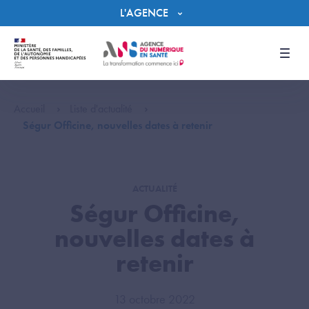
Panneau de gestion des cookies
L'AGENCE
Men
Accueil
Liste d'actualité
Ségur Officine, nouvelles dates à retenir
ACTUALITÉ
Ségur Officine,
nouvelles dates à
retenir
13 octobre 2022