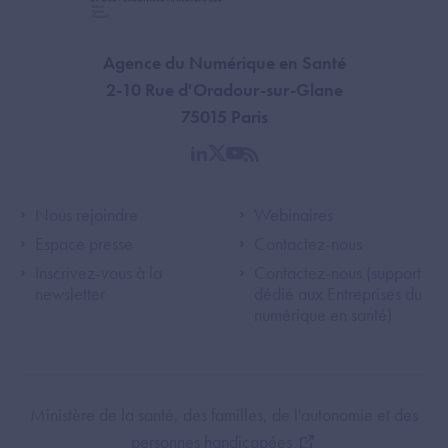
Agence du Numérique en Santé
2-10 Rue d'Oradour-sur-Glane
75015 Paris
linkedin
twitter
youtube
rss
Footer Left ANS
Footer Right A
Nous rejoindre
Webinaires
Espace presse
Contactez-nous
Inscrivez-vous à la
Contactez-nous (support
newsletter
dédié aux Entreprises du
numérique en santé)
Footer Bottom ANS
Ministère de la santé, des familles, de l'autonomie et des
personnes handicapées