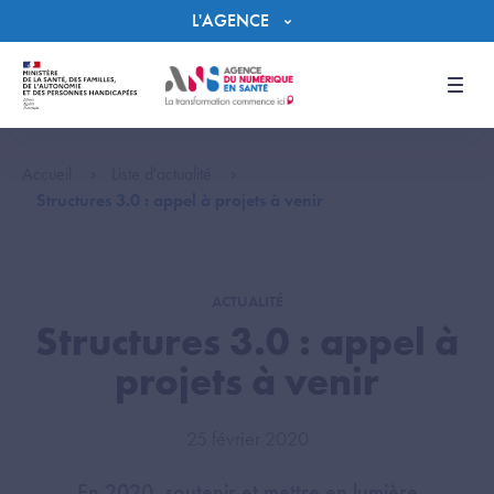
Panneau de gestion des cookies
L'AGENCE
Men
Accueil
Liste d'actualité
Structures 3.0 : appel à projets à venir
ACTUALITÉ
Structures 3.0 : appel à
projets à venir
25 février 2020
En 2020, soutenir et mettre en lumière