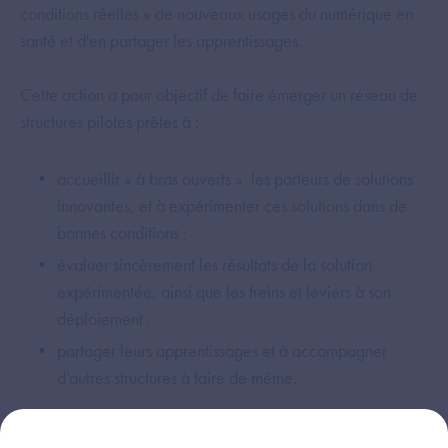
conditions réelles » de nouveaux usages du numérique en
santé et d'en partager les apprentissages.
​Cette action a pour objectif de faire émerger un réseau de
structures pilotes prêtes à :
​accueillir « à bras ouverts » les porteurs de solutions
innovantes, et à expérimenter ces solutions dans de
bonnes conditions ;
évaluer sincèrement les résultats de la solution
expérimentée, ainsi que les freins et leviers à son
déploiement ;
partager leurs apprentissages et à accompagner
d’autres structures à faire de même.
Pour les porteurs de solutions innovantes, le réseau de «