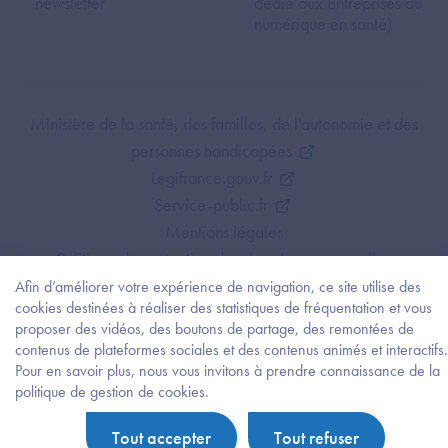
newsletter
dédié aux Entreprises du
numérique en santé)
Footer Bottom ANS
Ministère de la santé, des familles, de l'autonomie et des
personnes handicapées
Legifrance.gouv.fr
Service-public.fr
Mentions légales
Politique de protection des données personnelles
Politique de gestion de cookies
Afin d’améliorer votre expérience de navigation, ce site utilise des
cookies destinées à réaliser des statistiques de fréquentation et vous
Gestion des cookies
proposer des vidéos, des boutons de partage, des remontées de
Plan du site
contenus de plateformes sociales et des contenus animés et interactifs.
Accessibilité : partiellement conforme
Pour en savoir plus, nous vous invitons à prendre connaissance de la
Besoi
politique de gestion de cookies.
d'être
guidé
Tout accepter
Tout refuser
?