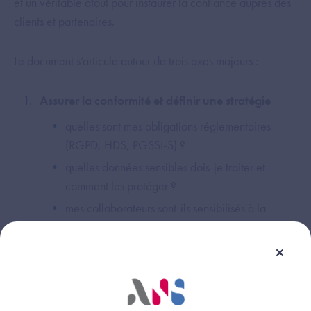
et un véritable atout pour instaurer la confiance auprès des
clients et partenaires.
Le document s’articule autour de trois axes majeurs :
Assurer la conformité et définir une stratégie
quelles sont mes obligations réglementaires
(RGPD, HDS, PGSSI-S) ?
quelles données sensibles dois-je traiter et
comment les protéger ?
mes collaborateurs sont-ils sensibilisés à la
cybersécurité ?
la sécurité de mes tiers est-elle évaluée ?
Protéger le système d’information
quels mécanismes de contrôle d’accès ai-je mis