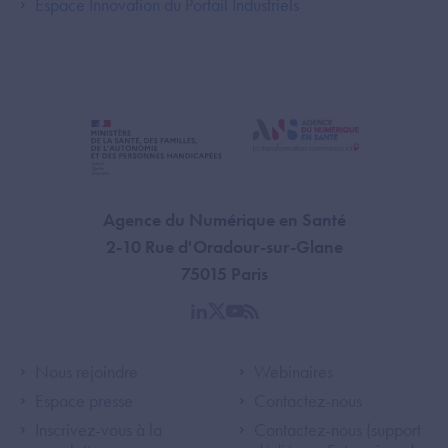
Espace Innovation du Portail Industriels
Agence du Numérique en Santé
2-10 Rue d'Oradour-sur-Glane
75015 Paris
linkedin
twitter
youtube
rss
Footer Left ANS
Footer Right A
Nous rejoindre
Webinaires
Espace presse
Contactez-nous
Inscrivez-vous à la
Contactez-nous (support