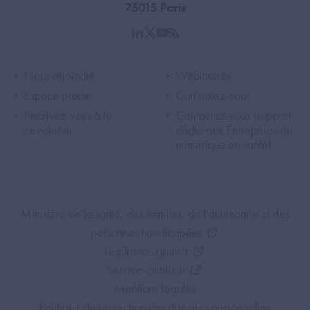
75015 Paris
linkedin
twitter
youtube
rss
Footer Left ANS
Footer Right A
Nous rejoindre
Webinaires
Espace presse
Contactez-nous
Inscrivez-vous à la
Contactez-nous (support
newsletter
dédié aux Entreprises du
numérique en santé)
Footer Bottom ANS
Ministère de la santé, des familles, de l'autonomie et des
personnes handicapées
Legifrance.gouv.fr
Service-public.fr
Mentions légales
Politique de protection des données personnelles