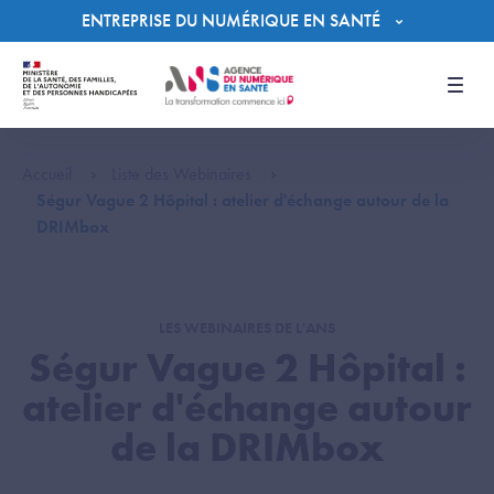
Panneau de gestion des cookies
ENTREPRISE DU NUMÉRIQUE EN SANTÉ
Men
Accueil
Liste des Webinaires
Ségur Vague 2 Hôpital : atelier d'échange autour de la
DRIMbox
LES WEBINAIRES DE L'ANS
Ségur Vague 2 Hôpital :
atelier d'échange autour
de la DRIMbox