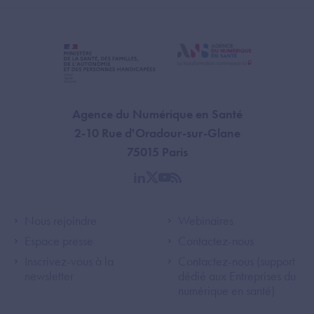
Agence du Numérique en Santé
2-10 Rue d'Oradour-sur-Glane
75015 Paris
linkedin
twitter
youtube
rss
Footer Left ANS
Footer Right A
Nous rejoindre
Webinaires
Espace presse
Contactez-nous
Inscrivez-vous à la
Contactez-nous (support
newsletter
dédié aux Entreprises du
numérique en santé)