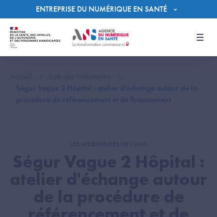
Panneau de gestion des cookies
ENTREPRISE DU NUMÉRIQUE EN SANTÉ
Men
Accueil
Liste des Webinaires
Ségur Vague 2 Hôpital : atelier d'échange autour de la
procédure de référencement et de financement
LES WEBINAIRES DE L'ANS
Ségur Vague 2 Hôpital :
atelier d'échange autour
de la procédure de
référencement et de