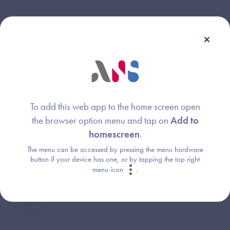
Webinaire animé par :
Nolwenn FRANCOIS
Image
Experte Métiers Etablissements de santé
Agence du Numérique en Santé (ANS)
To add this web app to the home screen open
the browser option menu and tap on
Add to
Shahrzad ATRI
Image
homescreen
.
Chef de projets
The menu can be accessed by pressing the menu hardware
Agence du Numérique en Santé (ANS)
button if your device has one, or by tapping the top right
menu icon
.
Aurélien CHARBONNEL
Image
Agence de services et Paiement (ASP)