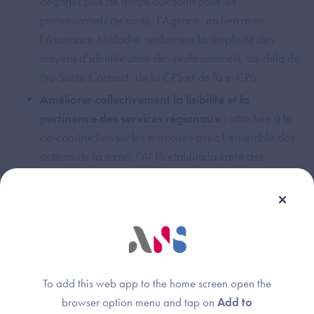
dégager plus de temps aux soins pour les
professionnels de santé, l’Agence, en lien avec
l’Assurance Maladie, renforcera la simplicité des
moyens d’identification des professionnels, au-delà de
Pro Santé Connect, de la CPS et de la e-CPS.
Améliorer collectivement la lisibilité et la
pertinence des services régionaux
: attachée à la
co-construction sur les territoires avec l’ensemble des
acteurs de la santé, l’ANS établira la carte des
services régionaux à promouvoir au niveau national
pour en faire un bouquet de service aux
professionnels, à mutualiser entre régions, et à
repositionner au regard de l’offre existante.
Bâtir la régulation du numérique en santé de
demain
: pour renforcer la régulation du numérique
To add this web app to the home screen open the
en santé, l’Agence réadaptera l’organisation des
browser option menu and tap on
Add to
processus et référentiels en matière d’interopérabilité,