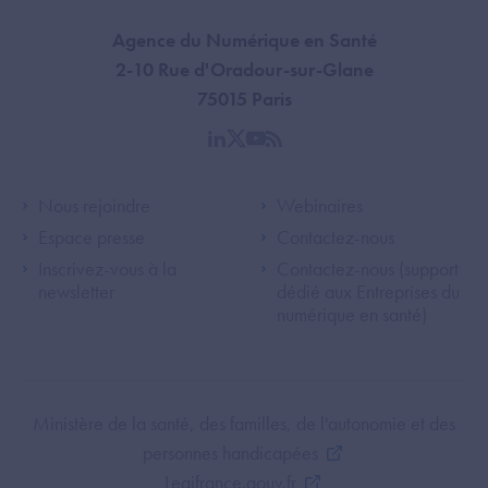
Agence du Numérique en Santé
2-10 Rue d'Oradour-sur-Glane
75015 Paris
linkedin
twitter
youtube
rss
Footer Left ANS
Footer Right A
Nous rejoindre
Webinaires
Espace presse
Contactez-nous
Inscrivez-vous à la
Contactez-nous (support
newsletter
dédié aux Entreprises du
numérique en santé)
Footer Bottom ANS
Ministère de la santé, des familles, de l'autonomie et des
personnes handicapées
Legifrance.gouv.fr