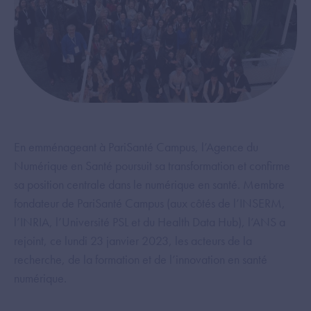
En emménageant à PariSanté Campus, l’Agence du
Numérique en Santé poursuit sa transformation et confirme
sa position centrale dans le numérique en santé. Membre
fondateur de PariSanté Campus (aux côtés de l’INSERM,
l’INRIA, l’Université PSL et du Health Data Hub), l’ANS a
rejoint, ce lundi 23 janvier 2023, les acteurs de la
recherche, de la formation et de l’innovation en santé
numérique.