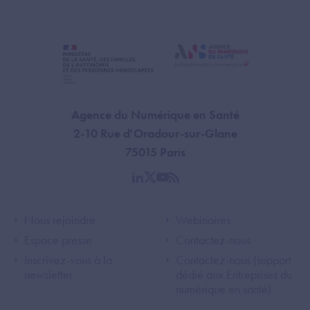
Agence du Numérique en Santé
2-10 Rue d'Oradour-sur-Glane
75015 Paris
linkedin
twitter
youtube
rss
Footer Left ANS
Footer Right A
Nous rejoindre
Webinaires
Espace presse
Contactez-nous
Inscrivez-vous à la
Contactez-nous (support
newsletter
dédié aux Entreprises du
numérique en santé)