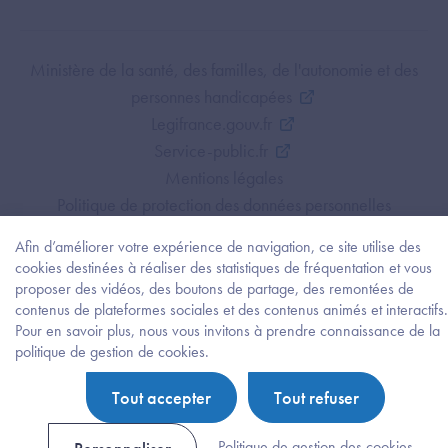
Footer Bottom ANS
Ministère de la santé, des familles, de l'autonomie et des
personnes handicapées
Legifrance.gouv.fr
Service-public.fr
Mentions légales
Politique de protection des données personnelles
Politique de gestion de cookies
Afin d’améliorer votre expérience de navigation, ce site utilise des
Gestion des cookies
cookies destinées à réaliser des statistiques de fréquentation et vous
Plan du site
proposer des vidéos, des boutons de partage, des remontées de
contenus de plateformes sociales et des contenus animés et interactifs.
Accessibilité : partiellement conforme
Pour en savoir plus, nous vous invitons à prendre connaissance de la
Besoi
politique de gestion de cookies.
d'être
guidé
Tout accepter
Tout refuser
?
Trouv
l'info
Politique de gestion des cookies