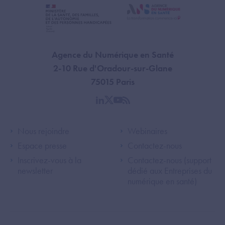
Agence du Numérique en Santé
2-10 Rue d'Oradour-sur-Glane
75015 Paris
linkedin
twitter
youtube
rss
Footer Left ANS
Footer Right A
Nous rejoindre
Webinaires
Espace presse
Contactez-nous
Inscrivez-vous à la
Contactez-nous (support
newsletter
dédié aux Entreprises du
numérique en santé)