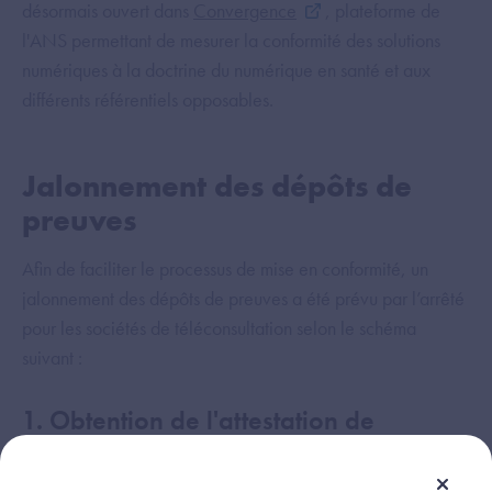
désormais ouvert dans
Convergence
, plateforme de
l'ANS permettant de mesurer la conformité des solutions
numériques à la doctrine du numérique en santé et aux
différents référentiels opposables.
Jalonnement des dépôts de
preuves
Afin de faciliter le processus de mise en conformité, un
jalonnement des dépôts de preuves a été prévu par l’arrêté
pour les sociétés de téléconsultation selon le schéma
suivant :
1. Obtention de l'attestation de
recevabilité