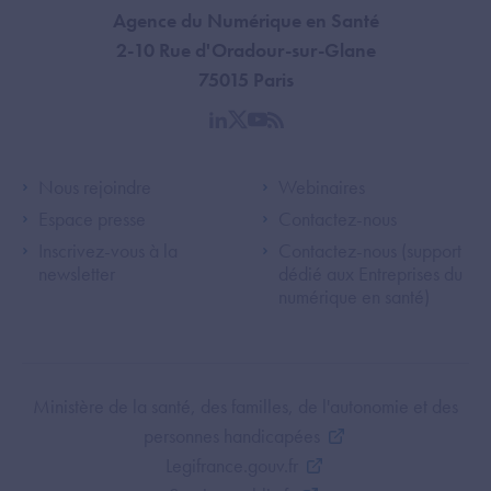
Agence du Numérique en Santé
2-10 Rue d'Oradour-sur-Glane
75015 Paris
linkedin
twitter
youtube
rss
Footer Left ANS
Footer Right A
Nous rejoindre
Webinaires
Espace presse
Contactez-nous
Inscrivez-vous à la
Contactez-nous (support
newsletter
dédié aux Entreprises du
numérique en santé)
Footer Bottom ANS
Ministère de la santé, des familles, de l'autonomie et des
personnes handicapées
Legifrance.gouv.fr