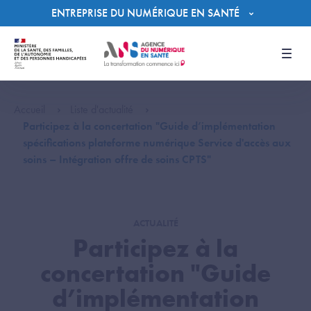
Panneau de gestion des cookies
ENTREPRISE DU NUMÉRIQUE EN SANTÉ
Men
Accueil
Liste d'actualité
Participez à la concertation "Guide d’implémentation
spécifications plateforme numérique Service d'accès aux
soins – Intégration offre de soins CPTS"
ACTUALITÉ
Participez à la
concertation "Guide
d’implémentation