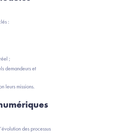
lés :
réel ;
nels demandeurs et
on leurs missions.
s numériques
d’évolution des processus