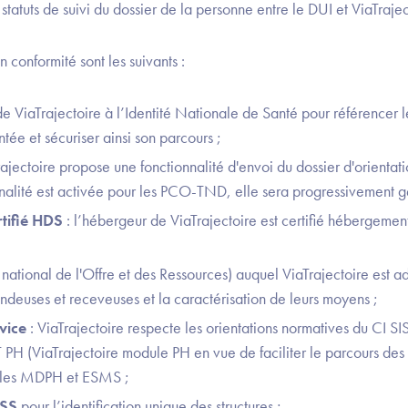
tatuts de suivi du dossier de la personne entre le DUI et ViaTrajec
n conformité sont les suivants :
 de ViaTrajectoire à l’Identité Nationale de Santé pour référencer
tée et sécuriser ainsi son parcours ;
rajectoire propose une fonctionnalité d'envoi du dossier d'orienta
nnalité est activée pour les PCO-TND, elle sera progressivement g
tifié HDS
: l’hébergeur de ViaTrajectoire est certifié hébergeme
 national de l'Offre et des Ressources) auquel ViaTrajectoire est a
ndeuses et receveuses et la caractérisation de leurs moyens ;
vice
: ViaTrajectoire respecte les orientations normatives du CI SI
VT PH (ViaTrajectoire module PH en vue de faciliter le parcours des
 les MDPH et ESMS ;
ESS
pour l’identification unique des structures ;