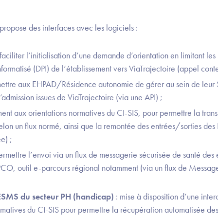
e propose des interfaces avec les logiciels :
 faciliter l’initialisation d’une demande d’orientation en limitant les
nformatisé (DPI) de l’établissement vers ViaTrajectoire (appel conte
mettre aux EHPAD/Résidence autonomie de gérer au sein de leur 
admission issues de ViaTrajectoire (via une API) ;
ent aux orientations normatives du CI-SIS, pour permettre la tran
lon un flux normé, ainsi que la remontée des entrées/sorties de
e) ;
ermettre l’envoi via un flux de messagerie sécurisée de santé des 
a PCO, outil e-parcours régional notamment (via un flux de Messag
 ESMS du secteur PH (handicap)
: mise à disposition d’une inte
rmatives du CI-SIS pour permettre la récupération automatisée de