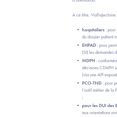
A ce titre, ViaTrajectoir
hospitaliers
: pour
du dossier patient i
EHPAD
: pour per
(SI) les demandes d’
MDPH
: conformém
décisions CDAPH se
(via une API exposé
PCO-TND
: pour p
l’outil métier de l
;
pour les DUI des
aux orientations no