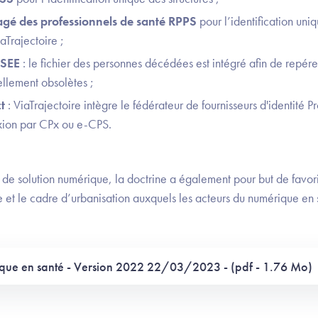
tagé des professionnels de santé RPPS
pour l’identification uni
aTrajectoire ;
NSEE
: le fichier des personnes décédées est intégré afin de repére
llement obsolètes ;
ct
: ViaTrajectoire intègre le fédérateur de fournisseurs d'identité
xion par CPx ou e-CPS.
on de solution numérique, la doctrine a également pour but de favori
ue et le cadre d’urbanisation auxquels les acteurs du numérique en
ique en santé - Version 2022 22/03/2023 - (pdf - 1.76 Mo)