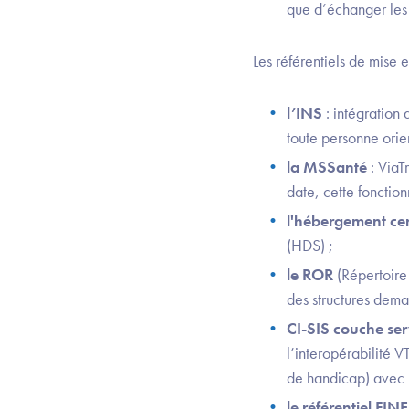
que d’échanger les s
Les référentiels de mise e
l’INS
: intégration
toute personne orien
la MSSanté
: ViaT
date, cette fonctio
l'hébergement cer
(HDS) ;
le ROR
(Répertoire
des structures dema
CI-SIS couche ser
l’interopérabilité 
de handicap) avec
le référentiel FIN