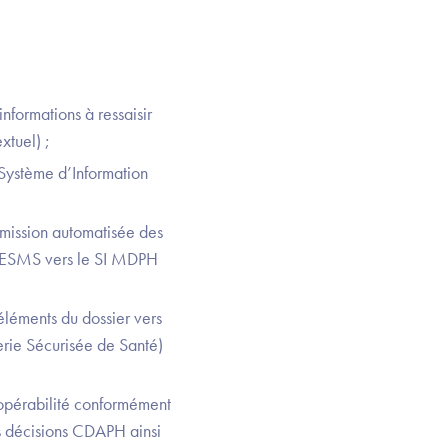
 informations à ressaisir
xtuel) ;
Système d’Information
smission automatisée des
s ESMS vers le SI MDPH
éléments du dossier vers
erie Sécurisée de Santé)
ropérabilité conformément
s décisions CDAPH ainsi