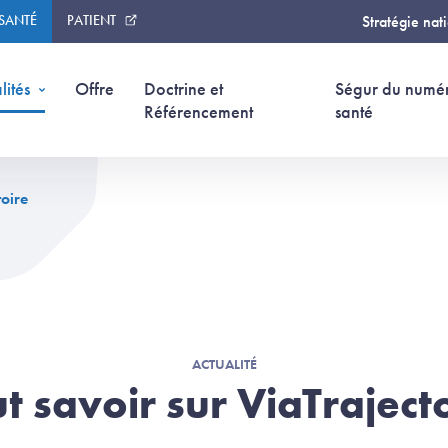
 SANTÉ
PATIENT
Stratégie nat
lités
Offre
Doctrine et
Ségur du numé
Référencement
santé
toire
ACTUALITÉ
t savoir sur ViaTraject