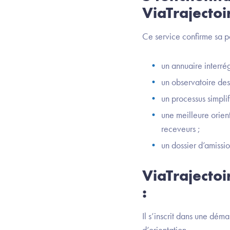
ViaTrajectoi
Ce service confirme sa po
un annuaire interré
un observatoire des 
un processus simpli
une meilleure orien
receveurs ;
un dossier d’amissio
ViaTrajectoi
:
Il s’inscrit dans une dém
d’orientation.