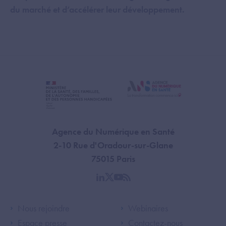
du marché et d’accélérer leur développement.
Agence du Numérique en Santé
2-10 Rue d'Oradour-sur-Glane
75015 Paris
linkedin
twitter
youtube
rss
Footer Left ANS
Footer Right A
Nous rejoindre
Webinaires
Espace presse
Contactez-nous