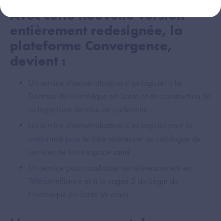
Avec cette nouvelle version
entièrement redesignée, la
plateforme Convergence,
devient :
Un service d’autoévaluation d’un logiciel à la
Doctrine du Numérique en Santé et de construction de
sa trajectoire de mise en conformité ;
Un service d’autoévaluation d’un logiciel pour la
conformité pour le faire référencer au catalogue de
services de Mon espace santé ;
Un service pour candidater au référencement en
Télésurveillance et à la vague 2 du Ségur du
Numérique en Santé (à venir).