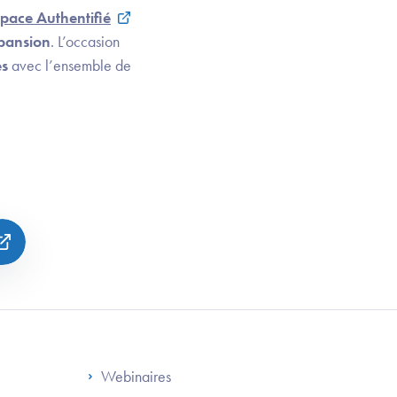
pace Authentifié
pansion
. L’occasion
es
avec l’ensemble de
S
Footer Right ANS
Webinaires