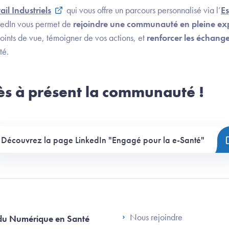
ail Industriels
qui vous offre un parcours personnalisé via l’
Es
kedIn vous permet de
rejoindre une communauté en pleine ex
oints de vue, témoigner de vos actions, et
renforcer les échang
té.
ès à présent la communauté !
Découvrez la page LinkedIn "Engagé pour la e-Santé"
Footer Left AN
Nous rejoindre
du Numérique en Santé