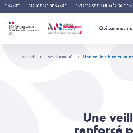
Panneau de gestion des cookies
E-SANTÉ
STRUCTURE DE SANTÉ
ENTREPRISE DU NUMÉRIQUE EN
Qui sommes-no
Accueil
Liste d'actualité
Une veille ciblée et un
Une veil
renforcé 