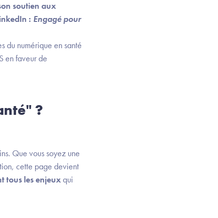
son soutien aux
inkedIn :
Engagé pour
ses du numérique en santé
NS en faveur de
anté" ?
oins. Que vous soyez une
ution, cette page devient
 tous les enjeux
qui