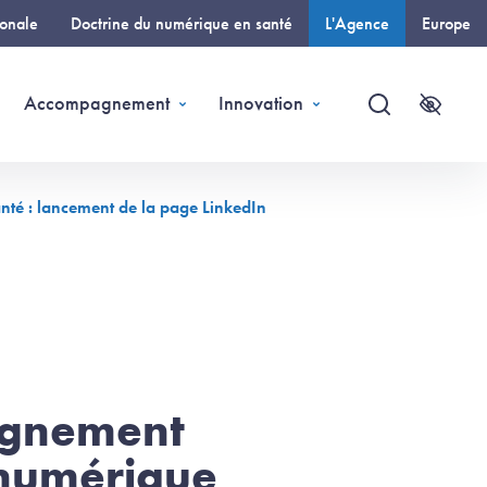
ionale
Doctrine du numérique en santé
L'Agence
Europe
(page courante)
Accompagnement
Innovation
Recherche
Accessi
nté : lancement de la page LinkedIn
pagnement
 numérique