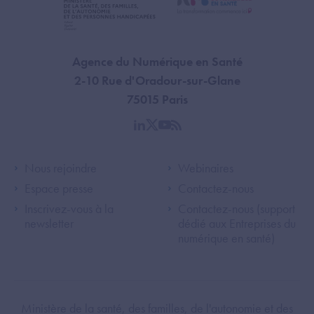
Agence du Numérique en Santé
2-10 Rue d'Oradour-sur-Glane
75015 Paris
linkedin
twitter
youtube
rss
Footer Left ANS
Footer Right A
Nous rejoindre
Webinaires
Espace presse
Contactez-nous
Inscrivez-vous à la
Contactez-nous (support
newsletter
dédié aux Entreprises du
numérique en santé)
Footer Bottom ANS
Ministère de la santé, des familles, de l'autonomie et des