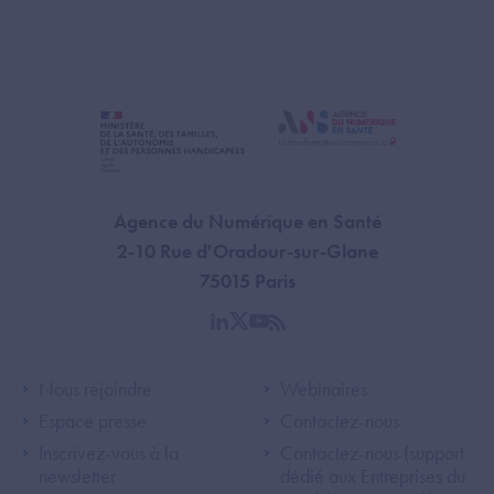
Agence du Numérique en Santé
2-10 Rue d'Oradour-sur-Glane
75015 Paris
linkedin
twitter
youtube
rss
Footer Left ANS
Footer Right A
Nous rejoindre
Webinaires
Espace presse
Contactez-nous
Inscrivez-vous à la
Contactez-nous (support
newsletter
dédié aux Entreprises du