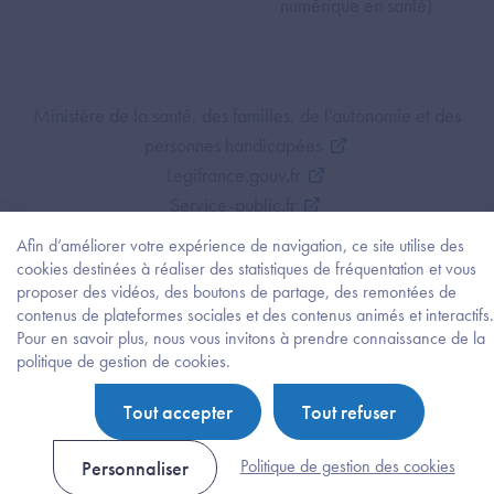
numérique en santé)
Footer Bottom ANS
Ministère de la santé, des familles, de l'autonomie et des
personnes handicapées
Legifrance.gouv.fr
Service-public.fr
Mentions légales
Afin d’améliorer votre expérience de navigation, ce site utilise des
Politique de protection des données personnelles
cookies destinées à réaliser des statistiques de fréquentation et vous
proposer des vidéos, des boutons de partage, des remontées de
Politique de gestion de cookies
contenus de plateformes sociales et des contenus animés et interactifs.
Gestion des cookies
Pour en savoir plus, nous vous invitons à prendre connaissance de la
Plan du site
Besoi
politique de gestion de cookies.
d'être
Accessibilité : partiellement conforme
guidé
Tout accepter
Tout refuser
?
Trouv
l'info
Politique de gestion des cookies
Personnaliser
ou
la