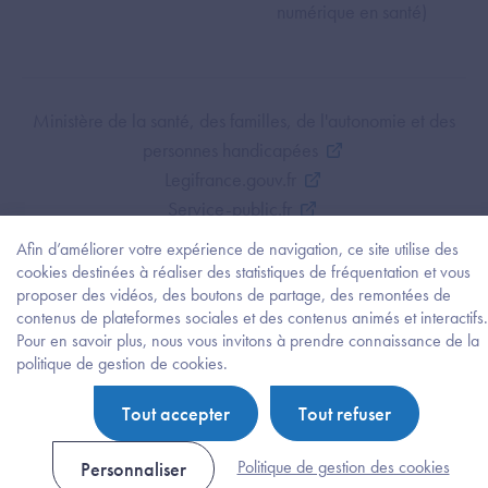
numérique en santé)
Footer Bottom ANS
Ministère de la santé, des familles, de l'autonomie et des
personnes handicapées
Legifrance.gouv.fr
Service-public.fr
Mentions légales
Afin d’améliorer votre expérience de navigation, ce site utilise des
Politique de protection des données personnelles
cookies destinées à réaliser des statistiques de fréquentation et vous
proposer des vidéos, des boutons de partage, des remontées de
Politique de gestion de cookies
contenus de plateformes sociales et des contenus animés et interactifs.
Gestion des cookies
Pour en savoir plus, nous vous invitons à prendre connaissance de la
Plan du site
Besoi
politique de gestion de cookies.
d'être
Accessibilité : partiellement conforme
guidé
Tout accepter
Tout refuser
?
Trouv
l'info
Politique de gestion des cookies
Personnaliser
ou