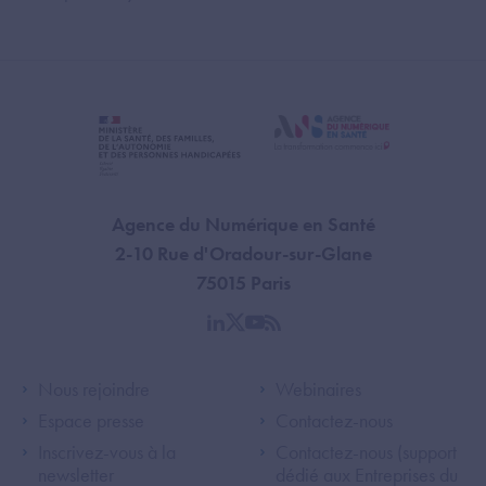
Agence du Numérique en Santé
2-10 Rue d'Oradour-sur-Glane
75015 Paris
linkedin
twitter
youtube
rss
Footer Left ANS
Footer Right A
Nous rejoindre
Webinaires
Espace presse
Contactez-nous
Inscrivez-vous à la
Contactez-nous (support
newsletter
dédié aux Entreprises du