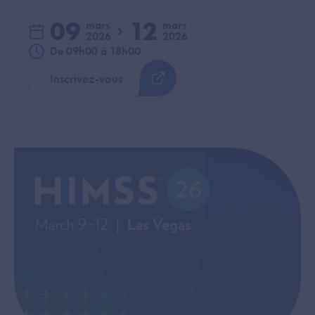
09
12
mars
mars
2026
2026
du
au
De 09h00 à 18h00
Inscrivez-vous