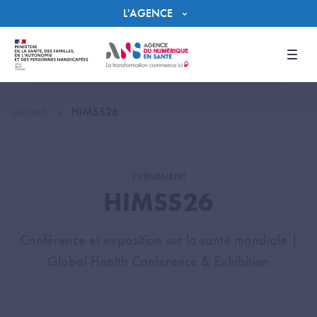
Panneau de gestion des cookies
L'AGENCE
Men
Accueil
HIMSS26
ÉVÉNEMENT
HIMSS26
Conférence et exposition sur la santé mondiale |
Global Health Conference & Exhibition