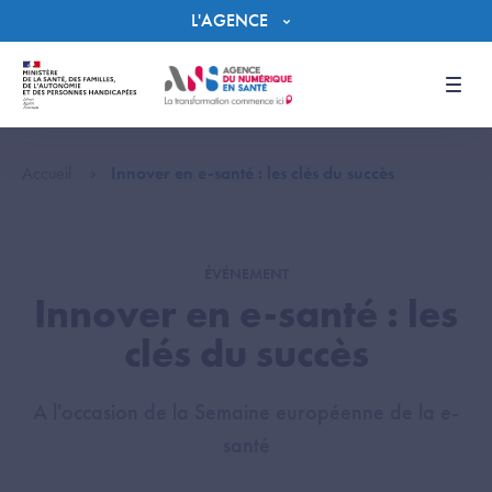
Panneau de gestion des cookies
L'AGENCE
Men
Accueil
Innover en e-santé : les clés du succès
ÉVÉNEMENT
Innover en e-santé : les
clés du succès
A l'occasion de la Semaine européenne de la e-
santé