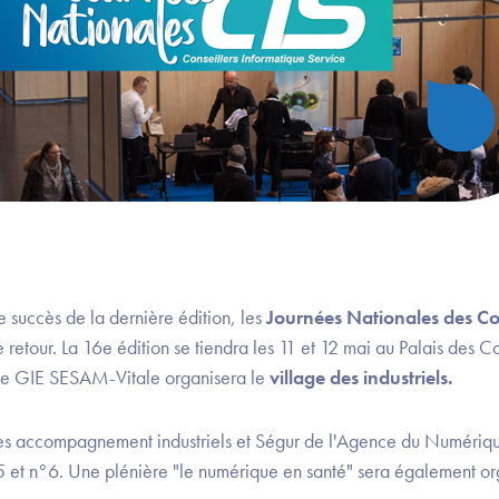
 succès de la dernière édition, les
Journées Nationales des Con
 retour. La 16e édition se tiendra les 11 et 12 mai au Palais des
le GIE SESAM-Vitale organisera le
village des industriels.
pes accompagnement industriels et Ségur de l'Agence du Numériqu
°5 et n°6. Une plénière "le numérique en santé" sera également o