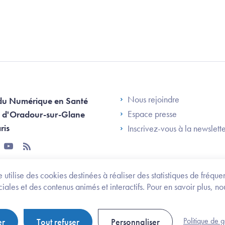
Footer Left AN
Nous rejoindre
du Numérique en Santé
Espace presse
 d'Oradour-sur-Glane
ris
Inscrivez-vous à la newslett
tter
youtube
rss
 utilise des cookies destinées à réaliser des statistiques de fréqu
les et des contenus animés et interactifs. Pour en savoir plus, no
onomie et des personnes handicapées
Legifrance.gouv.fr
Politique de 
er
Tout refuser
Personnaliser