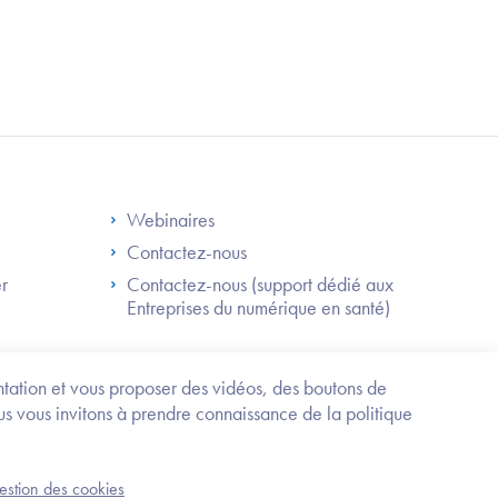
S
Footer Right ANS
Webinaires
Contactez-nous
er
Contactez-nous (support dédié aux
Entreprises du numérique en santé)
Besoin
d'être
guidé
entation et vous proposer des vidéos, des boutons de
?
us vous invitons à prendre connaissance de la politique
Trouvez
l'information
ou
Service-public.fr
Mentions légales
la
gestion des cookies
démarche