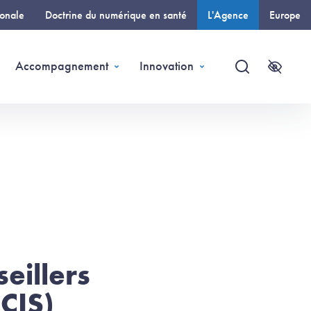
ionale
Doctrine du numérique en santé
L'Agence
Europe
(page courante)
Accompagnement
Innovation
Recherche
Accessi
eillers
CIS)