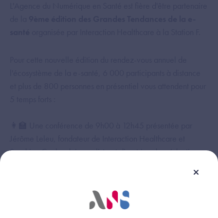
L'Agence du Numérique en Santé est fière d'être partenaire
de la
9ème édition des Grandes Tendances de la e-
santé
organisée par Interaction Healthcare à la Station F.
Pour cette nouvelle édition du rendez-vous annuel de
l'écosystème de la e-santé, 6 000 participants à distance
et plus de 800 personnes en présentiel vous attendent pour
5 temps forts :
👩‍🏫 Une conférence de 9h00 à 12h45 présentée par
Jérôme Leleu, fondateur de Interaction Healthcare et
Sandrine Cochard, journaliste et directrice des rédactions
de Mind Health. une trentaine d'intervenants partageront
leurs visions sur les dernières avancées, tendances ainsi
que les défis de la santé numérique.
🗣️ Plus de 7 ateliers thématiques l'après-midi pour