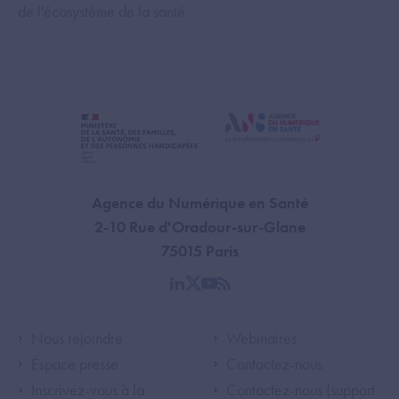
de l'écosystème de la santé
Agence du Numérique en Santé
2-10 Rue d'Oradour-sur-Glane
75015 Paris
linkedin
twitter
youtube
rss
Footer Left ANS
Footer Right A
Nous rejoindre
Webinaires
Espace presse
Contactez-nous
Inscrivez-vous à la
Contactez-nous (support