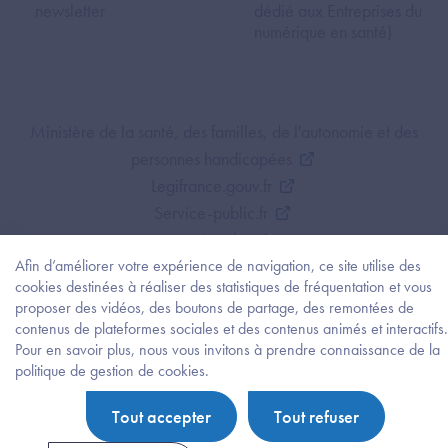
newsletter
dédié aux Entreprises du
numérique en santé)
Footer Bottom ANS
Ministère de la santé, des familles, de l'autonomie et des
personnes handicapées
Legifrance.gouv.fr
Service-public.fr
Mentions légales
Politique de protection des données personnelles
Afin d’améliorer votre expérience de navigation, ce site utilise des
cookies destinées à réaliser des statistiques de fréquentation et vous
Politique de gestion de cookies
proposer des vidéos, des boutons de partage, des remontées de
Gestion des cookies
contenus de plateformes sociales et des contenus animés et interactifs.
Plan du site
Pour en savoir plus, nous vous invitons à prendre connaissance de la
Besoi
politique de gestion de cookies.
Accessibilité : partiellement conforme
d'être
guidé
Tout accepter
Tout refuser
?
Trouv