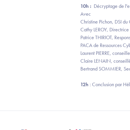
10h :
Décryptage de l'e
Avec
Christine Pichon, DSI d
Cathy LEROY, Directrice 
Patrice THIRIOT, Respons
PACA de Ressources Cy
Laurent PIERRE, conseill
Claire LENAIN, conseil
Bertrand SOMMIER, Secr
12h
: Conclusion par Hé