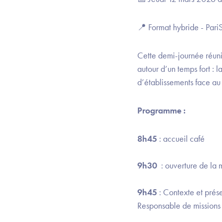
📍 Format hybride - Pari
Cette demi-journée réunir
autour d’un temps fort : l
d’établissements face au 
Programme :
8h45
: accueil café
9h30
: ouverture de la 
9h45
: Contexte et prés
Responsable de mission