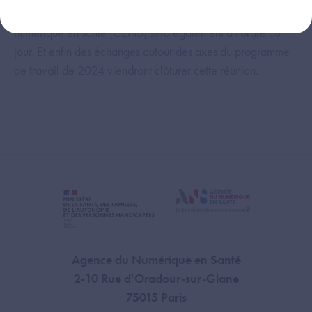
sur l’espace de publication ANS du Cadre de l’Éthique du
numérique en santé (CENS) sera également à l'ordre du
jour. Et enfin des échanges autour des axes du programme
de travail de 2024 viendront clôturer cette réunion.
Agence du Numérique en Santé
2-10 Rue d'Oradour-sur-Glane
75015 Paris