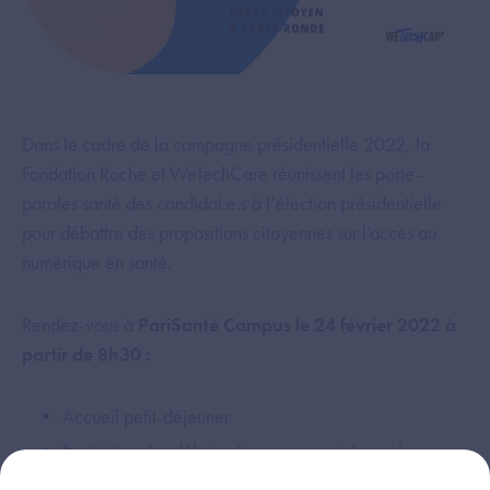
Dans le cadre de la campagne présidentielle 2022, la
Fondation Roche et WeTechCare réunissent les porte-
paroles santé des candidat.e.s à l’élection présidentielle
pour débattre des propositions citoyennes sur l’accès au
numérique en santé.
Rendez-vous à
PariSanté Campus le 24 février 2022 à
partir de 8h30 :
Accueil petit-déjeuner
Restitution des débats citoyens organisés par la
Fondation Roche et WeTechCare et présentation des