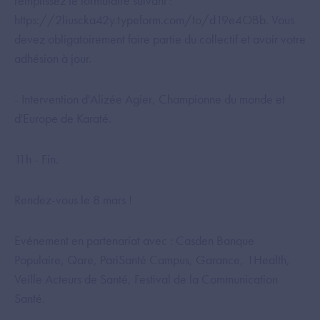
remplissez le formulaire suivant :
https://2liuscka42y.typeform.com/to/d19e4OBb. Vous
devez obligatoirement faire partie du collectif et avoir votre
adhésion à jour.
- Intervention d'Alizée Agier, Championne du monde et
d'Europe de Karaté.
11h - Fin.
Rendez-vous le 8 mars !
Evénement en partenariat avec : Casden Banque
Populaire, Qare, PariSanté Campus, Garance, 1Health,
Veille Acteurs de Santé, Festival de la Communication
Santé.