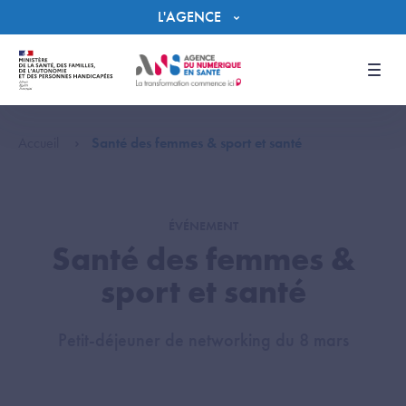
Panneau de gestion des cookies
L'AGENCE
Men
Accueil
Santé des femmes & sport et santé
ÉVÉNEMENT
Santé des femmes &
sport et santé
Petit-déjeuner de networking du 8 mars