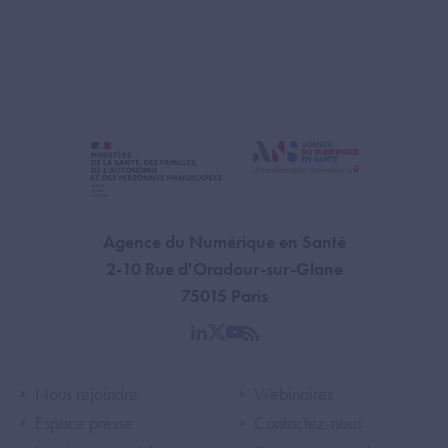
Agence du Numérique en Santé
2-10 Rue d'Oradour-sur-Glane
75015 Paris
linkedin
twitter
youtube
rss
Footer Left ANS
Footer Right A
Nous rejoindre
Webinaires
Espace presse
Contactez-nous